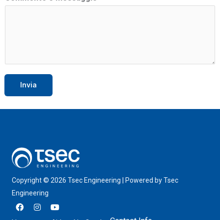
e
N
o
m
e
Invia
Copyright © 2026 Tsec Engineering | Powered by Tsec
Engineering
F
I
Y
a
n
o
c
s
u