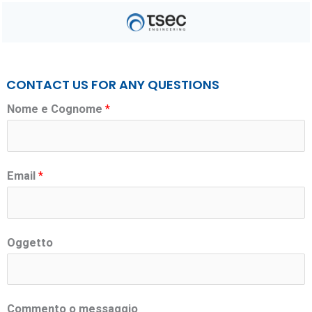
Vai
al
contenuto
CONTACT US FOR ANY QUESTIONS
C
Nome e Cognome
*
o
m
m
Email
*
e
n
t
Oggetto
o
N
o
Commento o messaggio
m